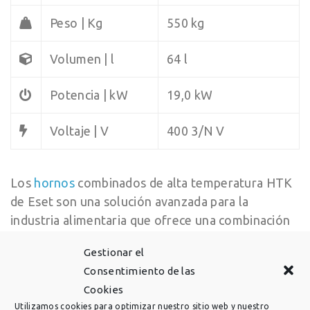
Peso | Kg
550 kg
Volumen | l
64 l
Potencia | kW
19,0 kW
Voltaje | V
400 3/N V
Los
hornos
combinados de alta temperatura HTK
de Eset son una solución avanzada para la
industria alimentaria que ofrece una combinación
perfecta de tecnología y rendimiento. Disponibles
Gestionar el
en modelos HTK 70/16 DB y HTK 300/17 DB,
Consentimiento de las
estos hornos destacan por su capacidad para
Cookies
alcanzar altas temperaturas de manera eficiente y
Utilizamos cookies para optimizar nuestro sitio web y nuestro