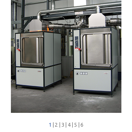
1
|
2
|
3
|
4
|
5
|
6