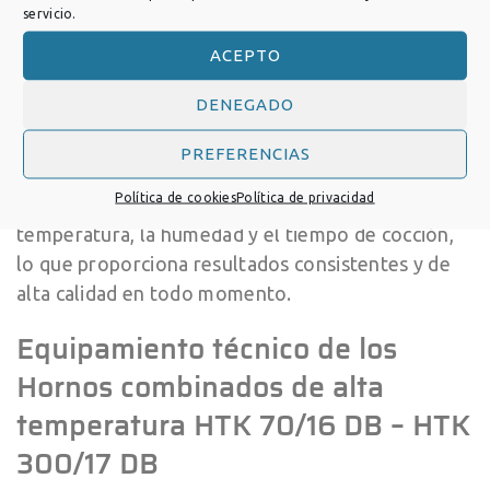
uniforme.
servicio.
ACEPTO
Primero de todo ,construidos con materiales de
alta calidad y diseñados para resistir las
DENEGADO
condiciones más exigentes, los hornos
combinados de Eset garantizan una cocción
PREFERENCIAS
precisa y homogénea en cada ciclo. Su avanzado
Política de cookies
Política de privacidad
sistema de control permite ajustar con precisión la
temperatura, la humedad y el tiempo de cocción,
lo que proporciona resultados consistentes y de
alta calidad en todo momento.
Equipamiento técnico de los
Hornos combinados de alta
temperatura HTK 70/16 DB – HTK
300/17 DB