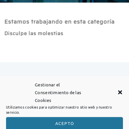
Estamos trabajando en esta categoría
Disculpe las molestias
Sobre nosotros
Gestionar el
Consentimiento de las
Data Hornos con su representada
Cookies
Thermconcept, es su socio cuando se tarta de
Utilizamos cookies para optimizar nuestro sitio web y nuestro
servicio.
hornos y sistemas de alto rendimiento para las
diversas y exigentes aplicaciones en la
ACEPTO