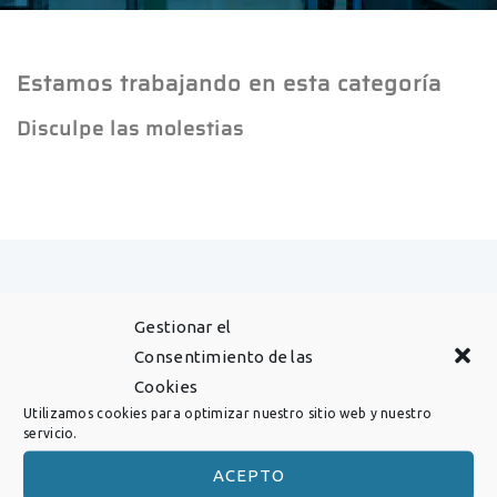
Estamos trabajando en esta categoría
Disculpe las molestias
Sobre nosotros
Gestionar el
Consentimiento de las
Data Hornos con su representada
Cookies
Thermconcept, es su socio cuando se tarta de
Utilizamos cookies para optimizar nuestro sitio web y nuestro
servicio.
hornos y sistemas de alto rendimiento para las
diversas y exigentes aplicaciones en la
ACEPTO