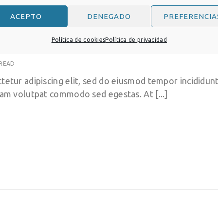
ACEPTO
DENEGADO
PREFERENCIA
d on Protein Folding
Política de cookies
Política de privacidad
 READ
etur adipiscing elit, sed do eiusmod tempor incididunt
iam volutpat commodo sed egestas. At [...]